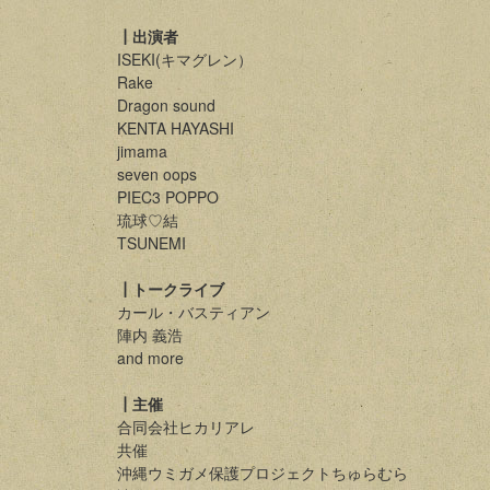
┃出演者
ISEKI(キマグレン）
Rake
Dragon sound
KENTA HAYASHI
jimama
seven oops
PIEC3 POPPO
琉球♡結
TSUNEMI
┃トークライブ
カール・バスティアン
陣内 義浩
and more
┃主催
合同会社ヒカリアレ
共催
沖縄ウミガメ保護プロジェクトちゅらむら